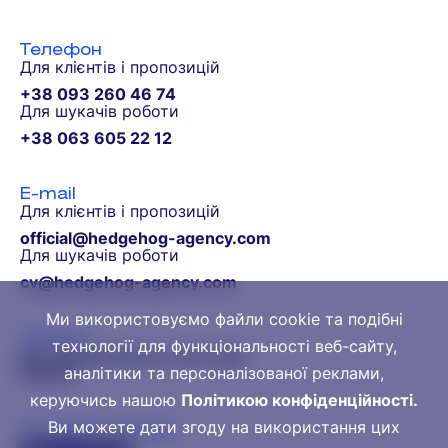
Телефон
Для клієнтів і пропозицій
Self Development
+38 093 260 46 74
Для шукачів роботи
+38 063 605 22 12
E-mail
Для клієнтів і пропозицій
official@hedgehog-agency.com
Для шукачів роботи
cv@hedgehog-agency.com
Ми використовуємо файли cookie та подібні
Адреса
технології для функціональності веб-сайту,
вул. Борщагівська, 192, Київ,
аналітики та персоналізованої реклами,
02000
керуючись нашою
Політикою конфіденційності.
Ви можете дати згоду на використання цих
Соціальні мережі