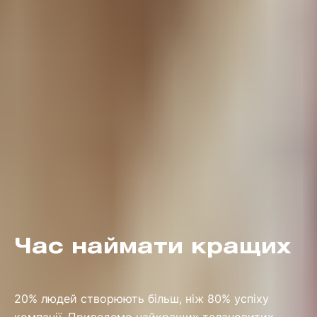
Час наймати кращих
20% людей створюють більш, ніж 80% успіху