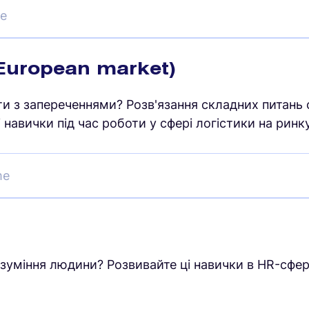
me
uropean market)
и з запереченнями? Розв'язання складних питань
авички під час роботи у сфері логістики на ринк
me
зуміння людини? Розвивайте ці навички в HR-сфері