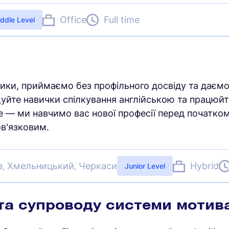
Office
Full time
ddle Level
стики, приймаємо без профільного досвіду та даєм
уйте навички спілкування англійською та працюйт
е — ми навчимо вас нової професії перед початко
ов'язковим.
а
Хмельницький
Черкаси
Hybrid
,
,
Junior Level
 та супроводу системи мотива