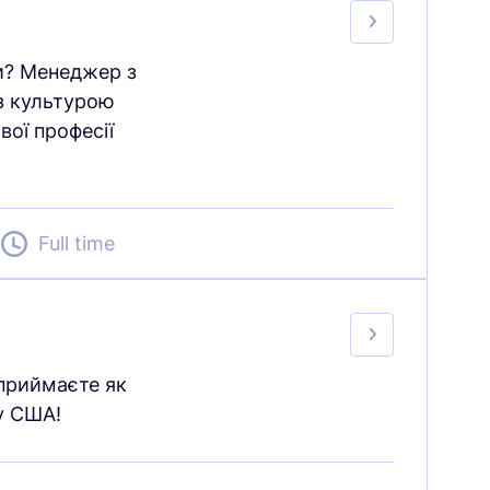
ри? Менеджер з
з культурою
вої професії
d
Full time
приймаєте як
у США!