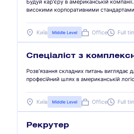
Будуй кар'єру в американській компанії
високими корпоративними стандартами
Київ
Office
Full ti
Middle Level
Спеціаліст з комплекс
Розв'язання складних питань виглядає д
професійний шлях в американській логіс
Київ
Office
Full ti
Middle Level
Рекрутер