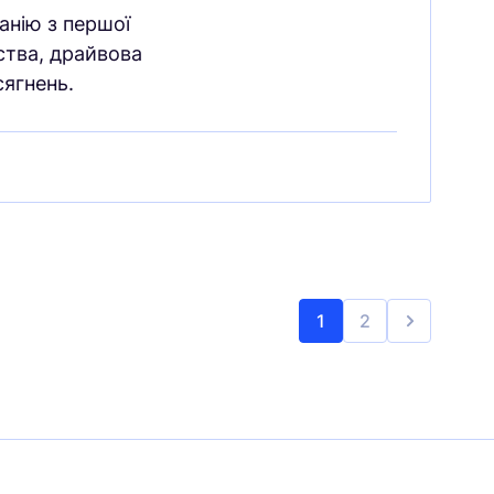
анію з першої
мства, драйвова
сягнень.
1
2