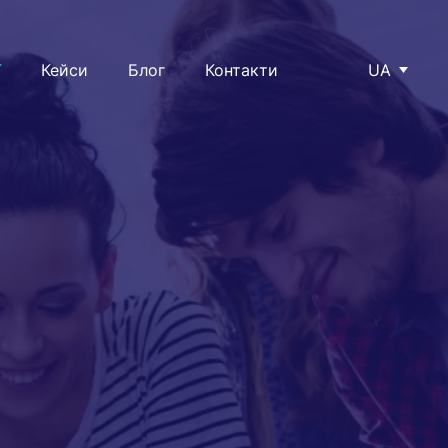
ї
Кейси
Блог
Контакти
UA
Топ-менеджерів і керівників
Кваліфікованих фахівців