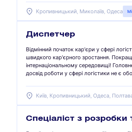
Кропивницький
Миколаїв
Одеса
,
,
Mi
Диспетчер
Відмінний початок кар'єри у сфері логі
швидкого кар'єрного зростання. Покращ
інтернаціональному середовищі! Головн
досвід роботи у сфері логістики не є об
Київ
Кропивницький
Одеса
Полтав
,
,
,
Спеціаліст з розробки