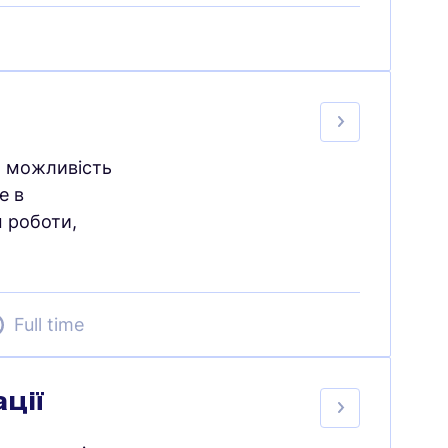
о можливість
е в
м роботи,
Full time
ції