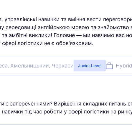
, управлінські навички та вміння вести перегово
ому середовищі англійською мовою та знайомство 
 та амбітні виклики! Головне — ми навчимо вас но
 сфері логістики не є обов'язковим.
еса
Хмельницький
Черкаси
Hybri
,
,
Junior Level
и з запереченнями? Вирішення складних питань с
навички під час роботи у сфері логістики на ринк