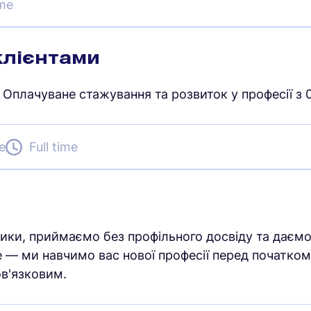
ime
клієнтами
 Оплачуване стажування та розвиток у професії з 0
e
Full time
стики, приймаємо без профільного досвіду та даєм
е — ми навчимо вас нової професії перед початком
ов'язковим.