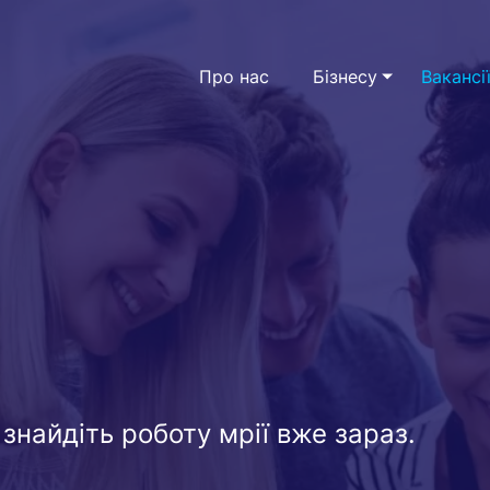
Про нас
Бізнесу
Вакансі
Підбір персоналу
HR консалтинг
 знайдіть роботу мрії вже зараз.